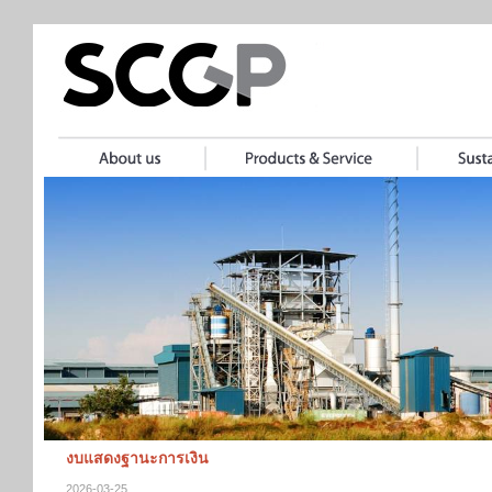
งบแสดงฐานะการเงิน
2026-03-25