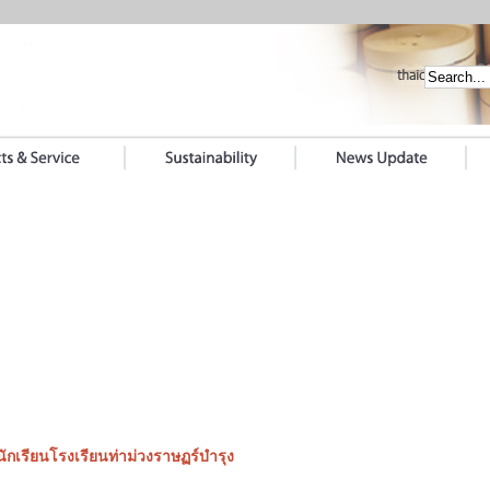
ักเรียนโรงเรียนท่าม่วงราษฏร์บำรุง