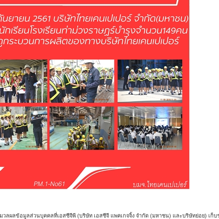
้อมูลส่วนบุคคลที่เอสซีจีพี (บริษัท เอสซีจี แพคเกจจิ้ง จำกัด (มหาชน) และบริษัทย่อย) เก็บร